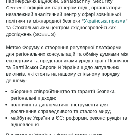
партнерських відносин.
Sahaidachnyi Security
Center є офіційним партнером події, організатори:
незалежний аналітичний центр у сфері зовнішньої
політики та міжнародної безпеки “
Українська призма
”
та
Стокгольмським центром східноєвропейських
досліджень (SCEEUS)
М
етою Форуму є створення регулярної платформи
для регіональних консультацій та обміну думками між
експертами та представниками урядів країн Північної
та Балтійської Європи й України щодо актуальних
викликів, які стоять на нашому спільному порядку
денному:
оборонне співробітництво та гарантії безпеки:
регіональні підходи;
політичні та дипломатичні інструменти для
досягнення справедливого та сталого миру;
майбутнє України в ЄС: реформи, реконструкція та
відновлення.