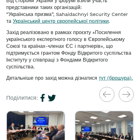
Від сторони України у форумі взяли участь
представники таких організацій:
“
Українська призма”, Sahaidac
hnyi Security Center
та
Український центр європейської політики
.
Захід реалізовано в рамках проєкту «Посилення
українського експертного голосу в Європейському
Союзі та країнах-членах ЄС і партнерів», що
підтримується грантом Фонду Відкритого суспільства
Інституту у співпраці з Фондами Відкритого
суспільства.
Детальніше про захід можна
дізнатися
тут (брошура).
Поділитися: