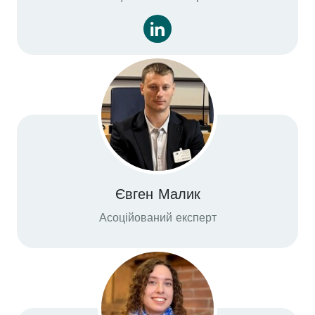
Євген Малик
Асоційований експерт