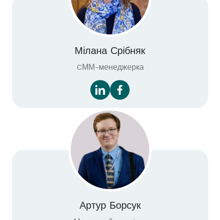
Мілана Срібняк
CММ-менеджерка
Артур Борсук