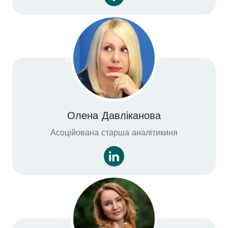
Олена Давліканова
Асоційована старша аналітикиня