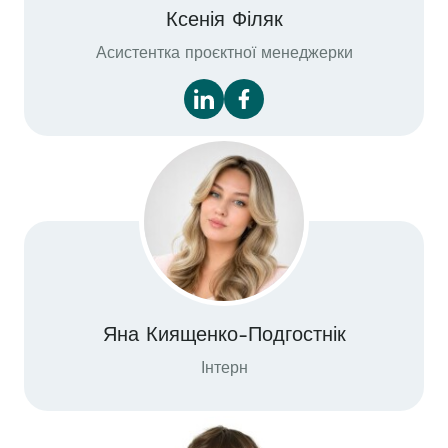
Ксенія Філяк
Асистентка проєктної менеджерки
Яна Киященко-Подгостнік
Інтерн