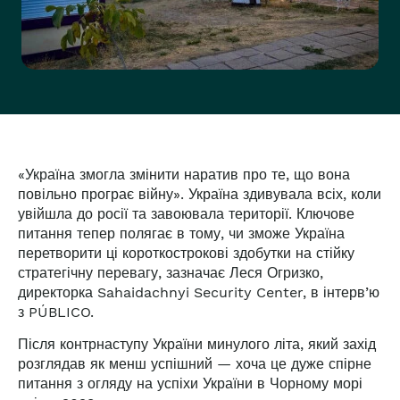
«Україна змогла змінити наратив про те, що вона
повільно програє війну». Україна здивувала всіх, коли
увійшла до росії та завоювала території. Ключове
питання тепер полягає в тому, чи зможе Україна
перетворити ці короткострокові здобутки на стійку
стратегічну перевагу, зазначає Леся Огризко,
директорка Sahaidachnyi Security Center, в інтерв’ю
з PÚBLICO.
Після контрнаступу України минулого літа, який захід
розглядав як менш успішний — хоча це дуже спірне
питання з огляду на успіхи України в Чорному морі