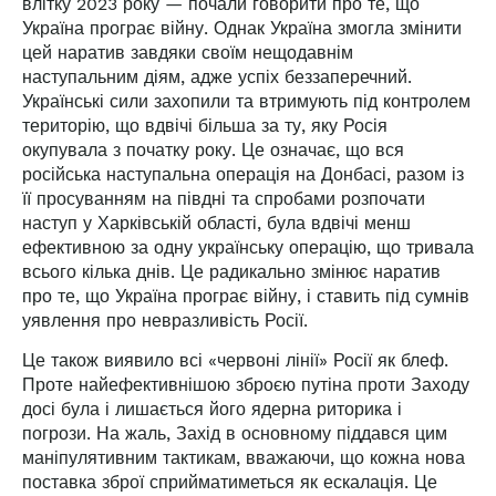
влітку 2023 року — почали говорити про те, що
Україна програє війну. Однак Україна змогла змінити
цей наратив завдяки своїм нещодавнім
наступальним діям, адже успіх беззаперечний.
Українські сили захопили та втримують під контролем
територію, що вдвічі більша за ту, яку Росія
окупувала з початку року. Це означає, що вся
російська наступальна операція на Донбасі, разом із
її просуванням на півдні та спробами розпочати
наступ у Харківській області, була вдвічі менш
ефективною за одну українську операцію, що тривала
всього кілька днів. Це радикально змінює наратив
про те, що Україна програє війну, і ставить під сумнів
уявлення про невразливість Росії.
Це також виявило всі «червоні лінії» Росії як блеф.
Проте найефективнішою зброєю путіна проти Заходу
досі була і лишається його ядерна риторика і
погрози. На жаль, Захід в основному піддався цим
маніпулятивним тактикам, вважаючи, що кожна нова
поставка зброї сприйматиметься як ескалація. Це