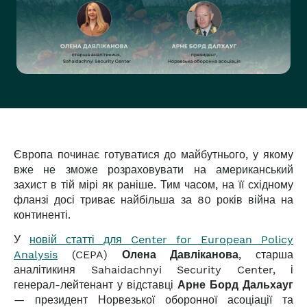
Європа починає готуватися до майбутнього, у якому
вже не зможе розраховувати на американський
захист в тій мірі як раніше. Тим часом, на її східному
фланзі досі триває найбільша за 80 років війна на
континенті.
У
новій статті для Center for European Policy
Analysis
(CEPA)
Олена Давліканова
, старша
аналітикиня Sahaidachnyi Security Center, і
генерал-лейтенант у відставці
Арне Борд Дальхауг
— президент Норвезької оборонної асоціації та