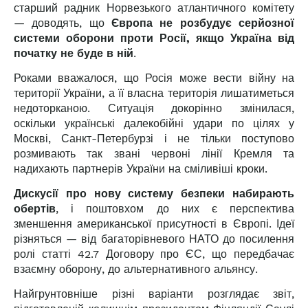
старший радник Норвезького атлантичного комітету
— доводять, що
Європа не розбудує серйозної
системи оборони проти Росії, якщо Україна від
початку не буде в ній
.
Роками вважалося, що Росія може вести війну на
території України, а її власна територія лишатиметься
недоторканою. Ситуація докорінно змінилася,
оскільки українські далекобійні удари по цілях у
Москві, Санкт-Петербурзі і не тільки поступово
розмивають так звані червоні лінії Кремля та
надихають партнерів України на сміливіші кроки.
Дискусії про нову систему безпеки набирають
обертів
, і поштовхом до них є перспектива
зменшення американської присутності в Європі. Ідеї
різняться — від багаторівневого НАТО до посилення
ролі статті 42.7 Договору про ЄС, що передбачає
взаємну оборону, до альтернативного альянсу.
Найгрунтовніше різні варіанти розглядає звіт,