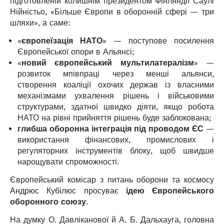
підготовленій колишнім президентом Фінляндії Саулі
Нійністьо, «Більше Європи в оборонній сфері — три
шляхи», а саме:
«
європеїзація НАТО
» — поступове посилення
Європейської опори в Альянсі;
«
новий європейський мультилатералізм
» —
розвиток мпівпраці через менші альянси,
створення коаліції охочих держав із власними
механізмами ухвалення рішень і військовими
структурами, здатної швидко діяти, якщо робота
НАТО на рівні прийняття рішень буде заблокована;
глибша оборонна інтеграція під проводом ЄС
—
використання фінансових, промислових і
регуляторних інструментів блоку, щоб швидше
нарощувати спроможності.
Європейський комісар з питань оборони та космосу
Андрюс Кубілюс просуває
ідею Європейського
оборонного союзу
.
На думку О. Давліканової й А. Б. Дальхауга, головна