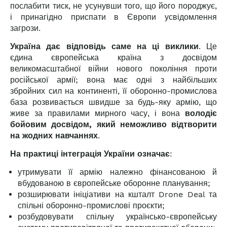
послабити тиск, не усунувши того, що його породжує,
і принагідно приспати в Європи усвідомлення
загрози.
Україна дає відповідь саме на ці виклики
. Це
єдина європейська країна з досвідом
великомасштабної війни нового покоління проти
російської армії; вона має одні з найбільших
збройних сил на континенті, її оборонно-промислова
база розвивається швидше за будь-яку армію, що
живе за правилами мирного часу, і вона
володіє
бойовим досвідом, який неможливо відтворити
на жодних навчаннях
.
На практиці інтеграція України означає
:
утримувати її армію належно фінансованою й
вбудованою в європейське оборонне планування;
розширювати ініціативи на кшталт Drone Deal та
спільні оборонно-промислові проєкти;
розбудовувати спільну українсько-європейську