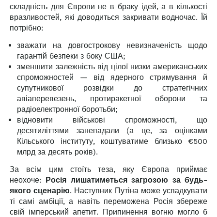
складність для Європи не в браку ідей, а в кількості
вразливостей, які доводиться закривати водночас. Їй
потрібно:
зважати на довгострокову невизначеність щодо
гарантій безпеки з боку США;
зменшити залежність від цілої низки американських
спроможностей — від ядерного стримування й
супутникової розвідки до стратегічних
авіаперевезень, протиракетної оборони та
радіоелектронної боротьби;
відновити військові спроможності, що
десятиліттями занепадали (а це, за оцінками
Кільського інституту, коштуватиме близько €500
млрд за десять років).
За всім цим стоїть теза, яку Європа приймає
неохоче:
Росія лишатиметься загрозою за будь-
якого сценарію
. Наступник Путіна може успадкувати
ті самі амбіції, а навіть переможена Росія збереже
свій імперський апетит. Припинення вогню могло б