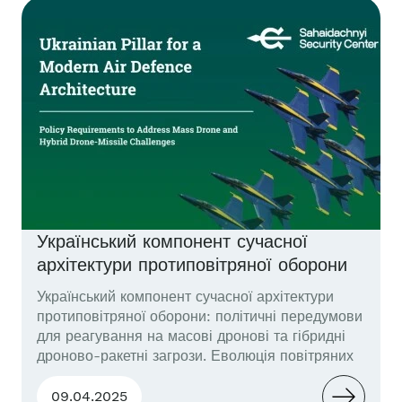
інженерів, аналітиків та операторів, які
формують оборонну промисловість
майбутнього. Далі – мовою оригіналу
(англ.мова). Problem Statement...
Український компонент сучасної
архітектури протиповітряної оборони
Український компонент сучасної архітектури
протиповітряної оборони: політичні передумови
для реагування на масові дронові та гібридні
дроново-ракетні загрози. Еволюція повітряних
загроз вимагає докорінних змін у підходах в
застосуванні протиповітряної оборони.
09.04.2025