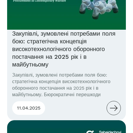
Закупівлі, зумовлені потребами поля
бою: стратегічна концепція
високотехнологічного оборонного
постачання на 2025 рік і в
майбутньому
Закупівлі, зумовлені потребами поля бою:
стратегічна концепція високотехнологічного
оборонного постачання на 2025 рік і в
майбутньому. Бюрократичні перешкоди
уповільнюють інновації в оборонних закупівлях,
ускладнюючи швидке реагування на
11.04.2025
технологічні виклики. Впровадження цифрової
платформи та інтегрованих навчальних
моделей сприятиме ефективнішому постачанню