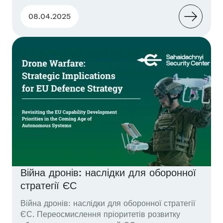
актуальні тенденції масового виробництва
бойових безпілотників в ЄС. Успішний досвід
08.04.2025
децентралізованого масштабування в Україні у
комбінації з європейськими ресурсами можуть
гарантувати самозабезпечення у виробництві
безпілотних систем на європейських теренах.
Далі – мовою оригіналу (англ.мова). Problem
Statement The ongoing...
Війна дронів: наслідки для оборонної
стратегії ЄС
Війна дронів: наслідки для оборонної стратегії
ЄС. Переосмислення пріоритетів розвитку