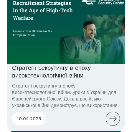
ресурсів і підготовці персоналу до
комплексного управління бойовими системами.
Далі – мовою оригіналу (англ.мова). Problem
Statement...
Стратегії рекрутингу в епоху
високотехнологічної війни
Стратегії рекрутингу в епоху
високотехнологічної війни: уроки з України для
Європейського Союзу. Досвід російсько-
української війни демонструє, що використання
бойових роботів, безпілотників та автономних
систем знижує втрати серед військових і
10.04.2025
забезпечує ефективний захист. Це визначає
новий тип військ, що складається з розробників,