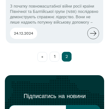
З початку повномасштабної війни росії країни
Північної та Балтійської групи (NB8) послідовно
демонструють справжнє лідерство. Вони не
лише надають потужну військову допомогу –
пропорційну до своїх економік – а й формують
нові, стійкі моделі співпраці в політичній,
24.12.2024
безпековій та оборонній сферах. Рівень
суспільної підтримки залишається найвищим в
Європі: згідно з даними Eurobarometer, 92%
шведів, 88%...
1
2
«
Підписатись на новини