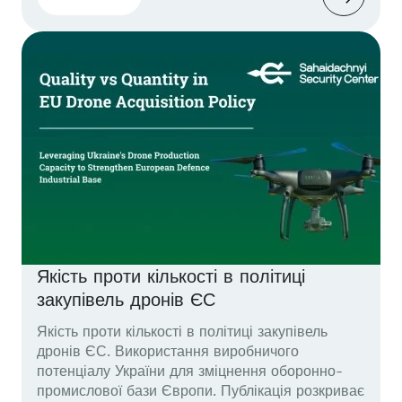
Європейську систему, яка була створена в
епоху обмежених за кількістю і співмірних за
вартістю загроз з повітря, необхідно
переосмислити. Далі – мовою оригіналу
(англ.мова). Problem Statement The legacy...
Якість проти кількості в політиці
закупівель дронів ЄС
Якість проти кількості в політиці закупівель
дронів ЄС. Використання виробничого
потенціалу України для зміцнення оборонно-
промислової бази Європи. Публікація розкриває