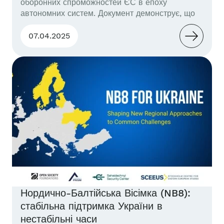
оборонних спроможностей ЄС в епоху
автономних систем. Документ демонструє, що
автономні системи змінюють логіку війни та
вимагають переосмислення оборонної стратегії
07.04.2025
ЄС. Український досвід доводить ефективність
дронів у знищенні переважаючих сил
противника. ЄС слід перейти до нової
архітектури управління (C6ISR), де дрони –
центральний елемент. Далі...
Нордично-Балтійська Вісімка (NB8):
стабільна підтримка України в
нестабільні часи