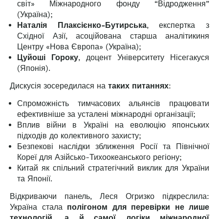
світ» Міжнародного фонду “Відродження”
(Україна);
Наталія Плаксієнко-Бутирська
, експертка з
Східної Азії, асоційована старша аналітикиня
Центру «Нова Європа» (Україна);
Цуйоші Гороку
, доцент Університету Нісегакуся
(Японія).
Дискусія зосередилася на
таких питаннях
:
Спроможність тимчасових альянсів працювати
ефективніше за усталені міжнародні організації;
Вплив війни в Україні на еволюцію японських
підходів до колективного захисту;
Безпекові наслідки зближення Росії та Північної
Кореї для Азійсько-Тихоокеанського регіону;
Китай як спільний стратегічний виклик для України
та Японії.
Відкриваючи панель, Леся Огризко підкреслила:
Україна стала
полігоном для перевірки не лише
технологій, а й самої логіки міжнародної