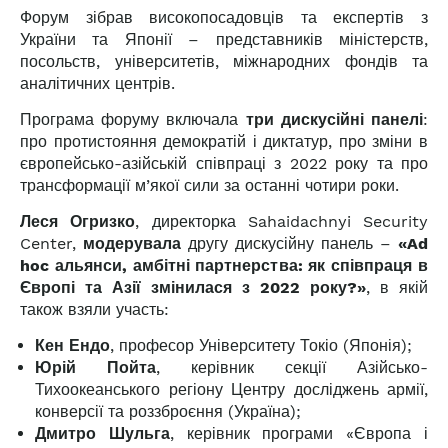
Форум зібрав високопосадовців та експертів з
України та Японії – представників міністерств,
посольств, університетів, міжнародних фондів та
аналітичних центрів.
Програма форуму включала
три дискусійні панелі
:
про протистояння демократій і диктатур, про зміни в
європейсько-азійській співпраці з 2022 року та про
трансформації м’якої сили за останні чотири роки.
Леся Огризко
, директорка Sahaidachnyi Security
Center,
модерувала
другу дискусійну панель –
«Ad
hoc альянси, амбітні партнерства: як співпраця в
Європі та Азії змінилася з 2022 року?»
, в якій
також взяли участь:
Кен Ендо
, професор Університету Токіо (Японія);
Юрій Пойта
, керівник секції Азійсько-
Тихоокеанського регіону Центру досліджень армії,
конверсії та роззброєння (Україна);
Дмитро Шульга
, керівник програми «Європа і