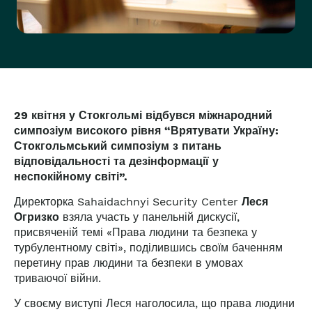
29 квітня у Стокгольмі відбувся міжнародний
симпозіум високого рівня “Врятувати Україну:
Стокгольмський симпозіум з питань
відповідальності та дезінформації у
неспокійному світі”.
Директорка Sahaidachnyi Security Center
Леся
Огризко
взяла участь у панельній дискусії,
присвяченій темі «Права людини та безпека у
турбулентному світі», поділившись своїм баченням
перетину прав людини та безпеки в умовах
триваючої війни.
У своєму виступі Леся наголосила, що права людини