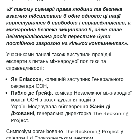
«У такому сценарії права людини та безпека
взаємно підсилювали б одне одного: ці нації
користувалися б свободою і справедливістю, а
міжнародна безпека зміцнилася б, адже лише
деімперіалізована росія перестане бути
постійною загрозою на кількох континентах».
Учасниками панелі також виступили провідні
експерти з питань міжнародної політики та
справедливості:
Ян Еліассон
, колишній заступник Генерального
секретаря ООН,
Пабло де Ґрейф,
комісар Незалежної міжнародної
комісії ООН з розслідування подій в
Україні.
Модерувала обговорення
Жанін ді
Джованні
, генеральна директорка The Reckoning
Project.
Симпозіум організовано
The Reckoning Project у
співпраці зі Стокгольмським центром