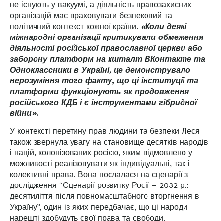
не існують у вакуумі, а діяльність правозахисних
організацій має враховувати безпековий та
політичний контекст кожної країни.
«Коли деякі
міжнародні організації критикували обмеження
діяльності російської православної церкви або
заборону платформ на кшталт ВКонтакте та
Одноклассники в Україні, це демонструвало
нерозуміння того факту, що ці інституції та
платформи функціонують як продовження
російського КДБ і є інструментами гібридної
війни».
У контексті перетину прав людини та безпеки Леся
також звернула увагу на становище десятків народів
і націй, колонізованих росією, яким відмовлено у
можливості реалізовувати як індивідуальні, так і
колективні права. Вона послалася на сценарії з
дослідження “Сценарії розвитку Росії – 2032 р.:
десятиліття після повномасштабного вторгнення в
Україну”, один із яких передбачає, що ці народи
нарешті здобудуть свої права та свободи.